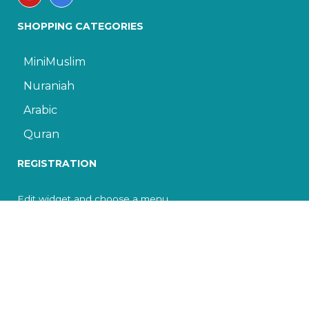
SHOPPING CATEGORIES
MiniMuslim
Nuraniah
Arabic
Quran
REGISTRATION
Edit widget and choose a menu
© 2022 The Islamic Cultural Center of Toronto. All
rights reserved.